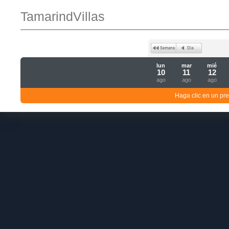
TamarindVillas
lun
mar
mié
10
11
12
ago
ago
ago
Haga clic en un pre