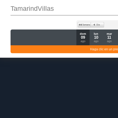
TamarindVillas
dom
lun
mar
09
10
11
ago
ago
ago
Haga clic en un pre