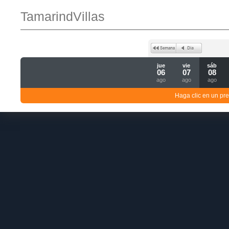
TamarindVillas
jue
vie
sáb
06
07
08
ago
ago
ago
Haga clic en un pre