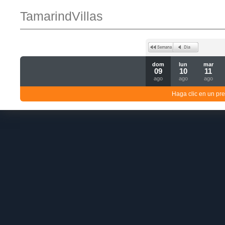
TamarindVillas
dom
lun
mar
09
10
11
ago
ago
ago
Haga clic en un pre