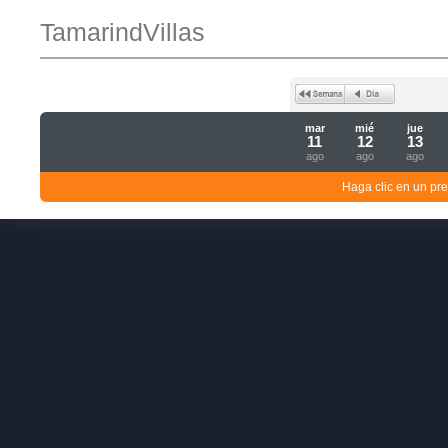
TamarindVillas
mar
mié
jue
11
12
13
ago
ago
ago
Haga clic en un pre