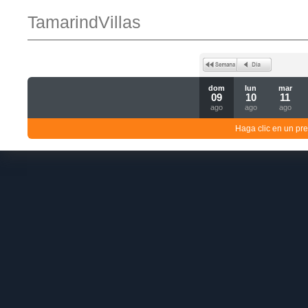
TamarindVillas
dom
lun
mar
09
10
11
ago
ago
ago
Haga clic en un pre