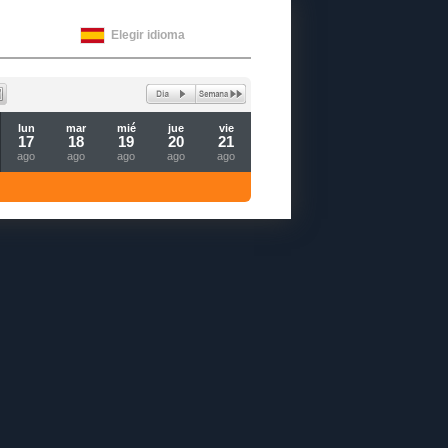
Elegir idioma
lun
mar
mié
jue
vie
17
18
19
20
21
ago
ago
ago
ago
ago