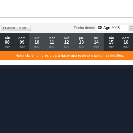
Fecha desde
sáb
dom
lun
mar
mié
jue
vie
sáb
dom
08
09
10
11
12
13
14
15
16
ago
ago
ago
ago
ago
ago
ago
ago
ago
Haga clic en un precio para hacer una reserva o para más detalles.