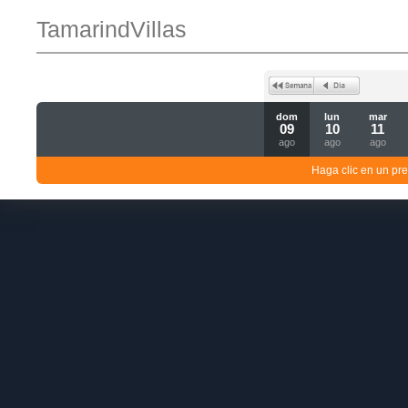
TamarindVillas
dom
lun
mar
09
10
11
ago
ago
ago
Haga clic en un pre