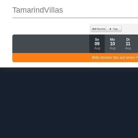
TamarindVillas
So
Mo
Di
09
10
11
Aug
Aug
Aug
Bitte klicken Sie auf einen