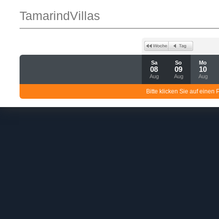
TamarindVillas
Sa
So
Mo
08
09
10
Aug
Aug
Aug
Bitte klicken Sie auf einen