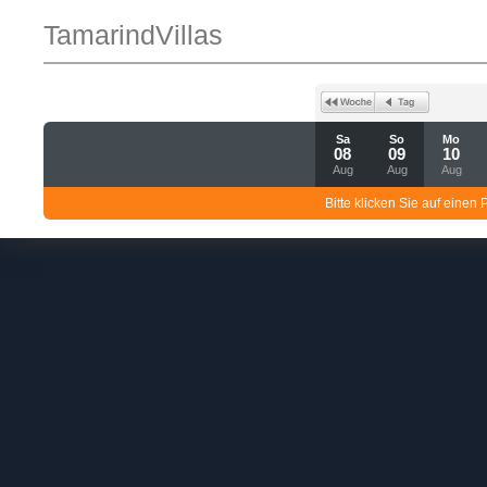
TamarindVillas
Sa
So
Mo
08
09
10
Aug
Aug
Aug
Bitte klicken Sie auf einen