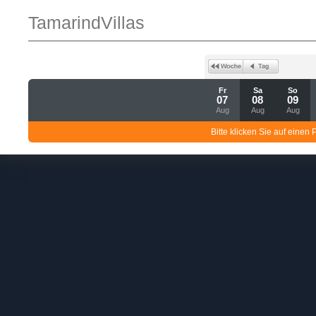
TamarindVillas
Fr
Sa
So
07
08
09
Aug
Aug
Aug
Bitte klicken Sie auf einen