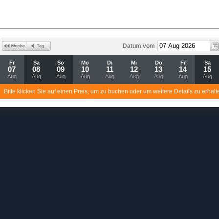
Datum vom
Fr
Sa
So
Mo
Di
Mi
Do
Fr
Sa
07
08
09
10
11
12
13
14
15
Aug
Aug
Aug
Aug
Aug
Aug
Aug
Aug
Aug
Bitte klicken Sie auf einen Preis, um zu buchen oder um weitere Details zu erhalt