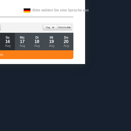
Bitte wählen Sie eine Sprache aus
So
Mo
Di
Mi
Do
16
17
18
19
20
Aug
Aug
Aug
Aug
Aug
en.