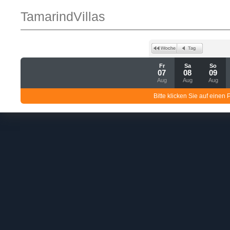
TamarindVillas
Fr
Sa
So
07
08
09
Aug
Aug
Aug
Bitte klicken Sie auf einen