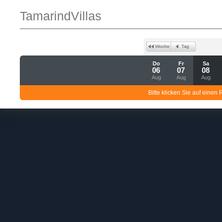
TamarindVillas
Do
Fr
Sa
06
07
08
Aug
Aug
Aug
Bitte klicken Sie auf einen