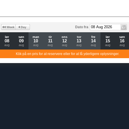
Dato fra
lør
søn
man
tir
ons
tor
fre
lør
søn
08
09
10
11
12
13
14
15
16
aug
aug
aug
aug
aug
aug
aug
aug
aug
Klik på en pris for at reservere eller for at få yderligere oplysninger.