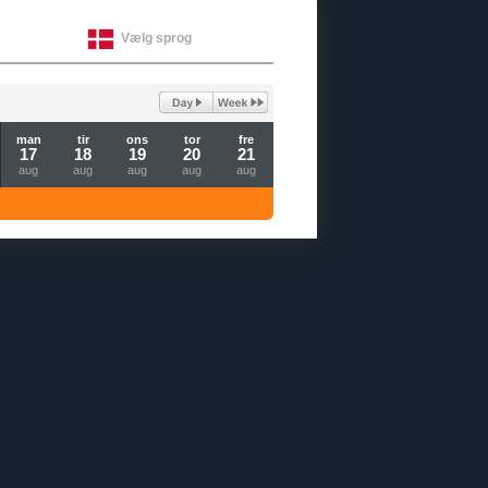
Vælg sprog
man
tir
ons
tor
fre
17
18
19
20
21
aug
aug
aug
aug
aug