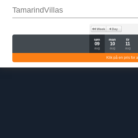
TamarindVillas
søn
man
tir
09
10
11
aug
aug
aug
Klik på en pris for 