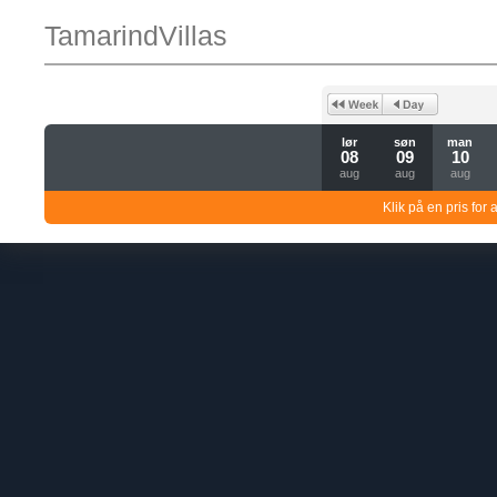
TamarindVillas
lør
søn
man
08
09
10
aug
aug
aug
Klik på en pris for 