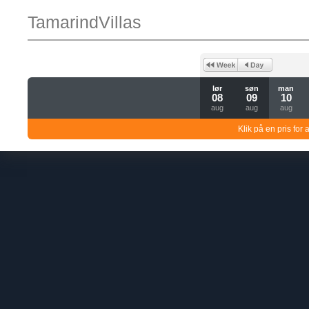
TamarindVillas
lør
søn
man
08
09
10
aug
aug
aug
Klik på en pris for 