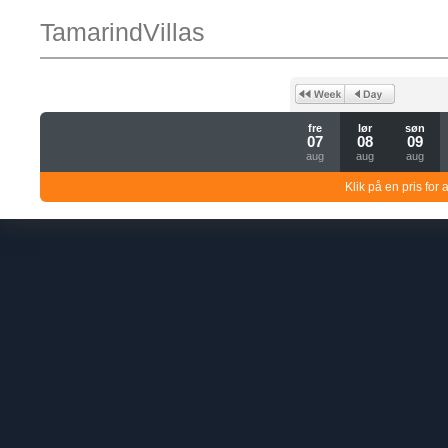
TamarindVillas
fre
lør
søn
07
08
09
aug
aug
aug
Klik på en pris for 