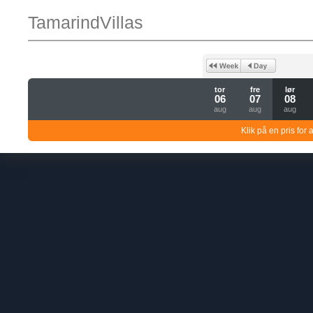
TamarindVillas
tor
fre
lør
06
07
08
aug
aug
aug
Klik på en pris for 