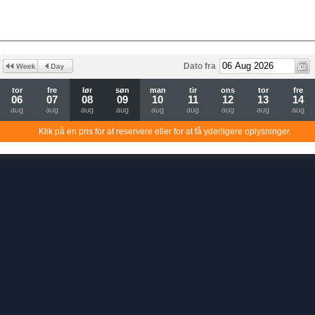
Dato fra
tor
fre
lør
søn
man
tir
ons
tor
fre
06
07
08
09
10
11
12
13
14
aug
aug
aug
aug
aug
aug
aug
aug
aug
Klik på en pris for at reservere eller for at få yderligere oplysninger.