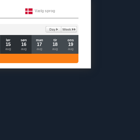
Vælg sprog
lør
søn
man
tir
ons
15
16
17
18
19
aug
aug
aug
aug
aug