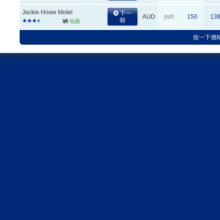
Jackie Howe Motel
下一
AUD
150
13
詢問
個
地圖
按一下價