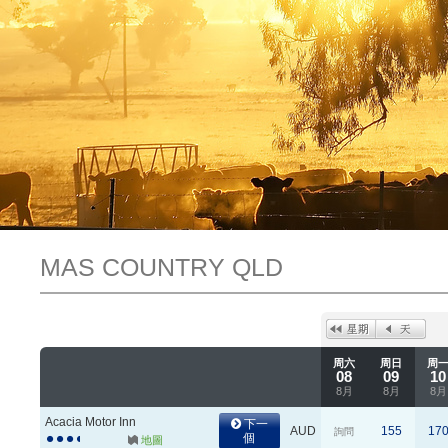
MAS COUNTRY QLD
周六
周日
周
08
09
10
8月
8月
8月
Acacia Motor Inn
下一
AUD
155
17
詢問
個
地圖