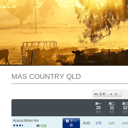
MAS COUNTRY QLD
周一
周二
周
10
11
12
8月
8月
8月
Acacia Motor Inn
下一
AUD
170
詢問
詢
個
地圖