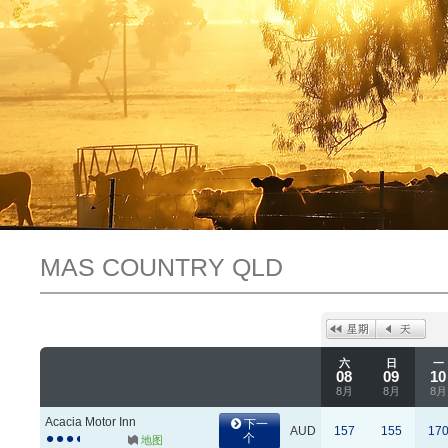
MAS COUNTRY QLD
六
日
一
08
09
10
8月
8月
8月
Acacia Motor Inn
下一
AUD
157
155
17
个
地图