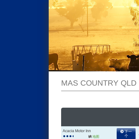
MAS COUNTRY QLD
Acacia Motor Inn
下一
个
地图