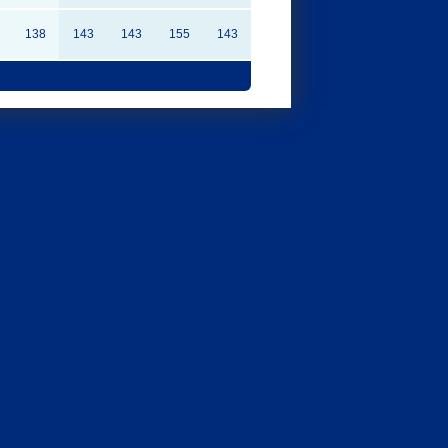
138
143
143
155
143