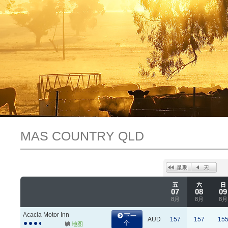
MAS COUNTRY QLD
五
六
日
07
08
09
8月
8月
8月
Acacia Motor Inn
下一
AUD
157
157
15
个
地图