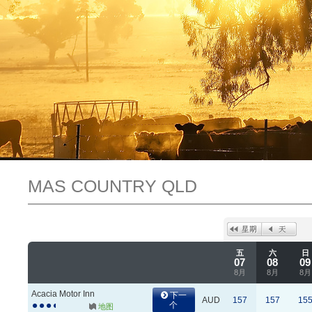
MAS COUNTRY QLD
五
六
日
07
08
09
8月
8月
8月
Acacia Motor Inn
下一
AUD
157
157
15
个
地图