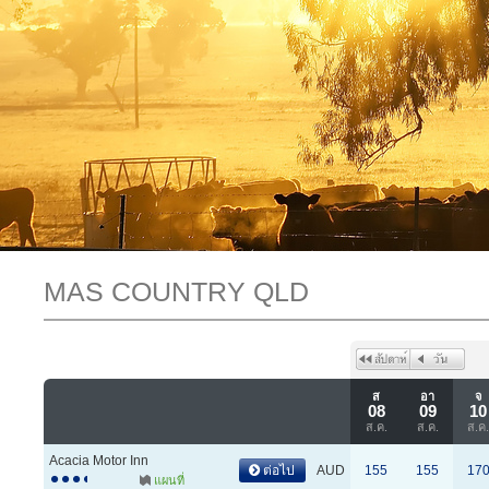
MAS COUNTRY QLD
ส
อา
จ
08
09
10
ส.ค.
ส.ค.
ส.ค
Acacia Motor Inn
ต่อไป
AUD
155
155
17
แผนที่