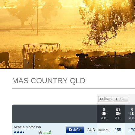
MAS COUNTRY QLD
ส
อา
จ
08
09
10
ส.ค.
ส.ค.
ส.ค
Acacia Motor Inn
ต่อไป
AUD
155
17
สอบถาม
แผนที่