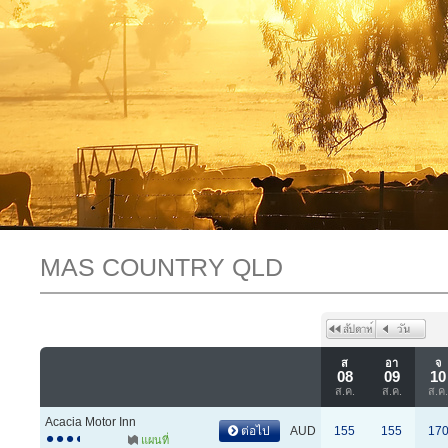
MAS COUNTRY QLD
ส
อา
จ
08
09
10
ส.ค.
ส.ค.
ส.ค
Acacia Motor Inn
ต่อไป
AUD
155
155
17
แผนที่