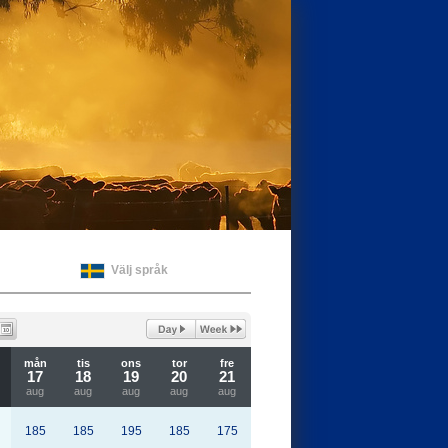
Välj språk
mån
tis
ons
tor
fre
17
18
19
20
21
aug
aug
aug
aug
aug
185
185
195
185
175