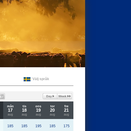
Välj språk
mån
tis
ons
tor
fre
17
18
19
20
21
aug
aug
aug
aug
aug
185
185
195
185
175