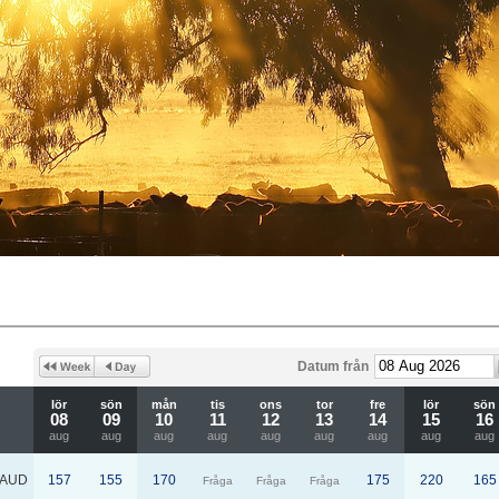
Datum från
lör
sön
mån
tis
ons
tor
fre
lör
sön
08
09
10
11
12
13
14
15
16
aug
aug
aug
aug
aug
aug
aug
aug
aug
AUD
157
155
170
175
220
165
Fråga
Fråga
Fråga