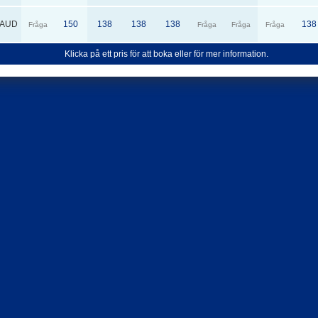
AUD
150
138
138
138
138
Fråga
Fråga
Fråga
Fråga
Klicka på ett pris för att boka eller för mer information.