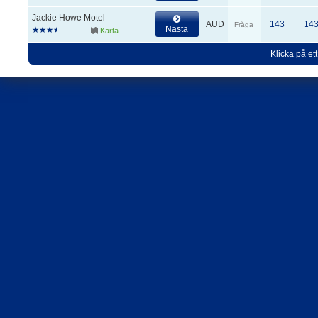
Jackie Howe Motel
AUD
143
14
Fråga
Nästa
Karta
Klicka på ett