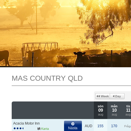
MAS COUNTRY QLD
sön
mån
tis
09
10
11
aug
aug
aug
Acacia Motor Inn
AUD
155
170
Fråg
Nästa
Karta