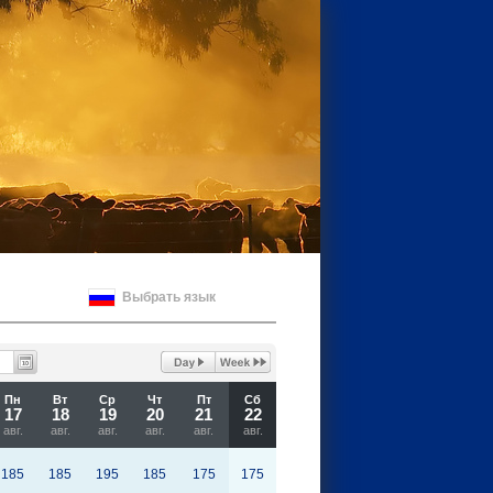
Выбрать язык
Пн
Вт
Ср
Чт
Пт
Сб
17
18
19
20
21
22
авг.
авг.
авг.
авг.
авг.
авг.
185
185
195
185
175
175