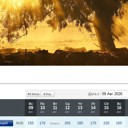
Дата с
Вс
Пн
Вт
Ср
Чт
Пт
Сб
Вс
09
10
11
12
13
14
15
16
авг.
авг.
авг.
авг.
авг.
авг.
авг.
авг.
ющий
AUD
155
170
205
185
175
220
165
Запрос