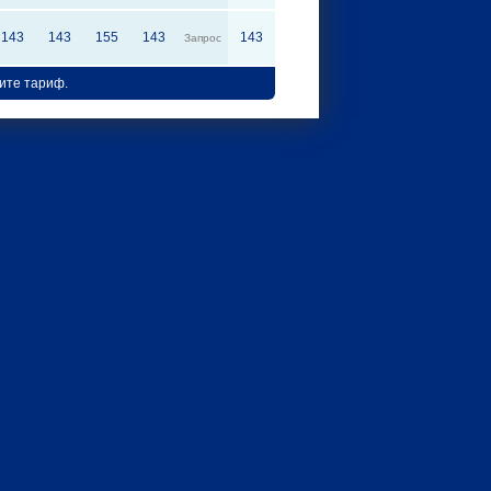
143
143
155
143
143
Запрос
ите тариф.