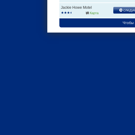
Jackie Howe Motel
следу
Карта
Чтобы 