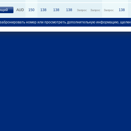
ющий
AUD
150
138
138
138
138
Запрос
Запрос
Запрос
забронировать номер или просмотреть дополнительную информацию, щелкн