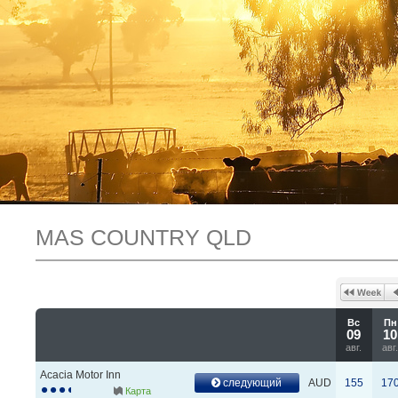
MAS COUNTRY QLD
Вс
Пн
09
10
авг.
авг
Acacia Motor Inn
следующий
AUD
155
17
Карта