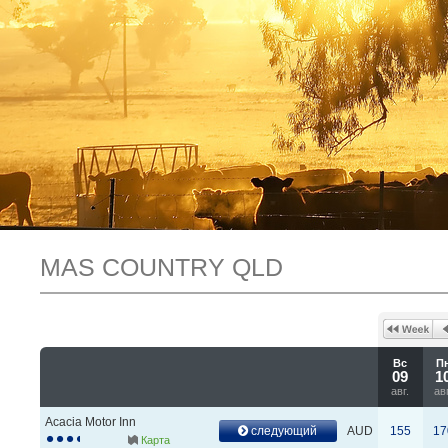
MAS COUNTRY QLD
Вс
П
09
1
авг.
авг
Acacia Motor Inn
следующий
AUD
155
17
Карта