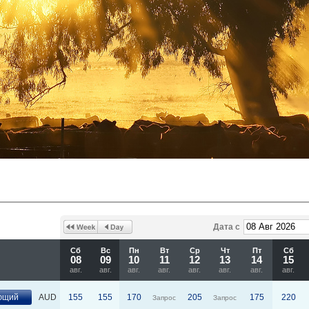
Дата с
Сб
Вс
Пн
Вт
Ср
Чт
Пт
Сб
08
09
10
11
12
13
14
15
авг.
авг.
авг.
авг.
авг.
авг.
авг.
авг.
ющий
AUD
155
155
170
205
175
220
Запрос
Запрос