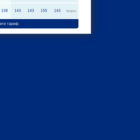
138
143
143
155
143
Запрос
ите тариф.