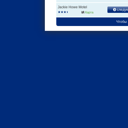
Jackie Howe Motel
следу
Карта
Чтобы 