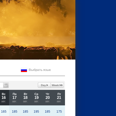
Выбрать язык
Вс
Пн
Вт
Ср
Чт
Пт
16
17
18
19
20
21
авг.
авг.
авг.
авг.
авг.
авг.
165
185
185
195
185
175