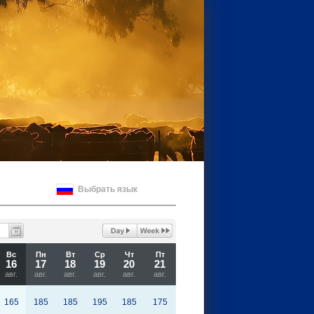
Выбрать язык
Вс
Пн
Вт
Ср
Чт
Пт
16
17
18
19
20
21
авг.
авг.
авг.
авг.
авг.
авг.
165
185
185
195
185
175