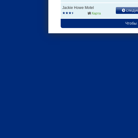
Jackie Howe Motel
следу
Карта
Чтобы 