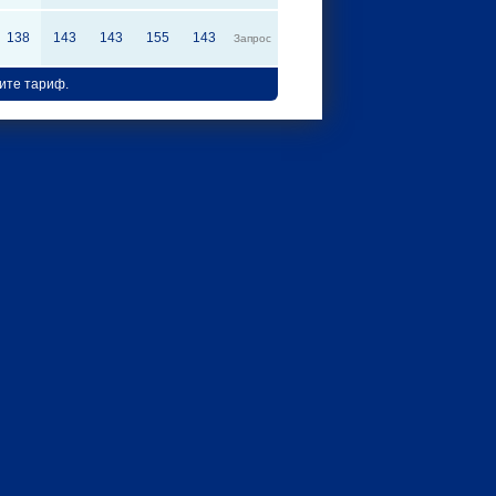
138
143
143
155
143
Запрос
ите тариф.