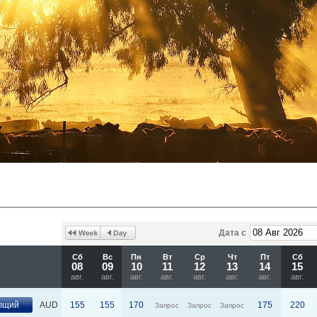
Дата с
Сб
Вс
Пн
Вт
Ср
Чт
Пт
Сб
08
09
10
11
12
13
14
15
авг.
авг.
авг.
авг.
авг.
авг.
авг.
авг.
ющий
AUD
155
155
170
175
220
Запрос
Запрос
Запрос