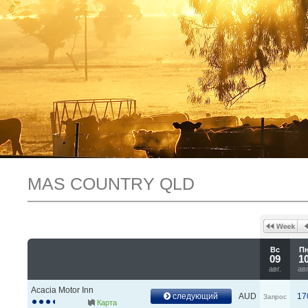
MAS COUNTRY QLD
Вс
П
09
1
авг.
авг
Acacia Motor Inn
следующий
AUD
17
Запрос
Карта