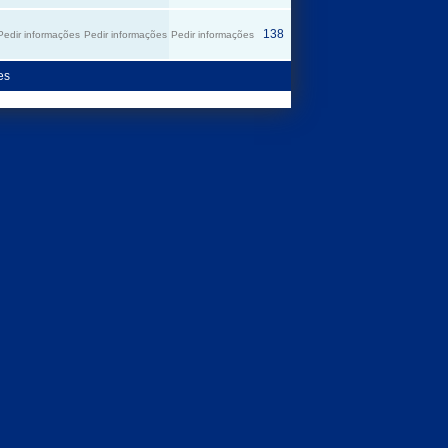
138
143
143
155
143
Pedir informações
Pedir informações
Pedir informações
es