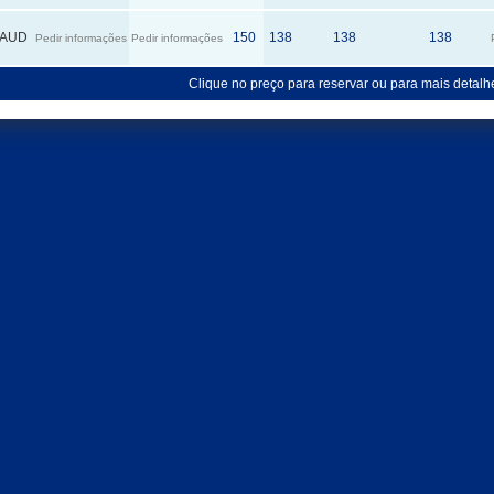
AUD
150
138
138
138
Pedir informações
Pedir informações
Clique no preço para reservar ou para mais detalh