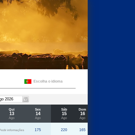
Escolha o idioma
Qui
Sex
Sáb
Dom
Seg
Ter
Qua
Qui
13
14
15
16
17
18
19
20
Ago
Ago
Ago
Ago
Ago
Ago
Ago
Ago
175
220
165
185
185
195
185
Pedir informações