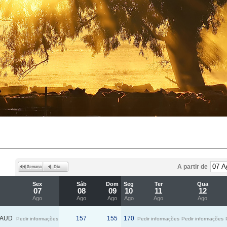
A partir de
Sex
Sáb
Dom
Seg
Ter
Qua
07
08
09
10
11
12
Ago
Ago
Ago
Ago
Ago
Ago
AUD
157
155
170
Pedir informações
Pedir informações
Pedir informações