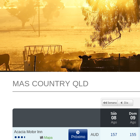
MAS COUNTRY QLD
Sáb
Dom
08
09
Ago
Ago
Acacia Motor Inn
AUD
157
155
Próximo
Mapa