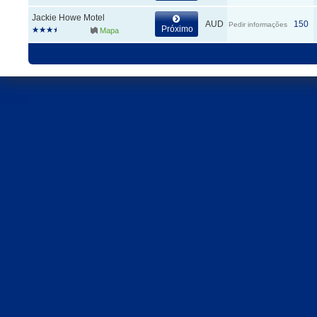
Jackie Howe Motel
AUD
150
Pedir informações
Próximo
Mapa