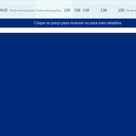
AUD
150
138
138
138
155
Pedir informações
Pedir informações
Pedir 
Clique no preço para reservar ou para mais detalhes