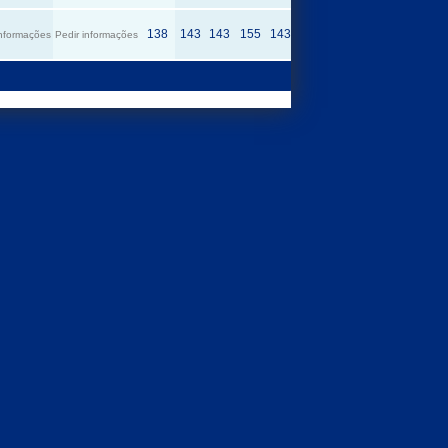
138
143
143
155
143
informações
Pedir informações