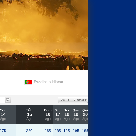
Escolha o idioma
Sex
Sáb
Dom
Seg
Ter
Qua
Qui
14
15
16
17
18
19
20
Ago
Ago
Ago
Ago
Ago
Ago
Ago
175
220
165
185
185
195
185