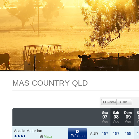
MAS COUNTRY QLD
Sex
Sáb
Dom
07
08
09
Ago
Ago
Ago
Acacia Motor Inn
AUD
157
157
155
1
Próximo
Mapa