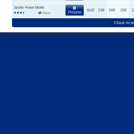
Jackie Howe Motel
AUD
138
160
150
1
Próximo
Mapa
Clique no p