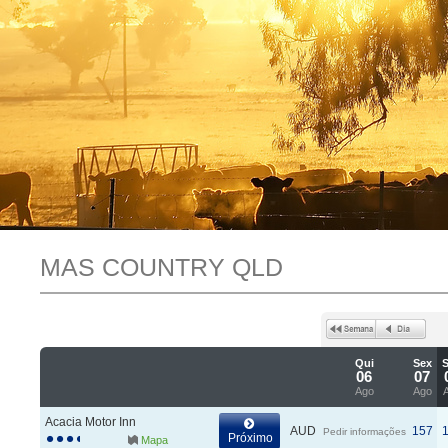
MAS COUNTRY QLD
Qui
Sex
06
07
Ago
Ago
Acacia Motor Inn
AUD
157
Pedir informações
Próximo
Mapa