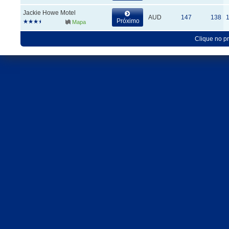
Jackie Howe Motel
AUD
147
138
Próximo
Mapa
Clique no p