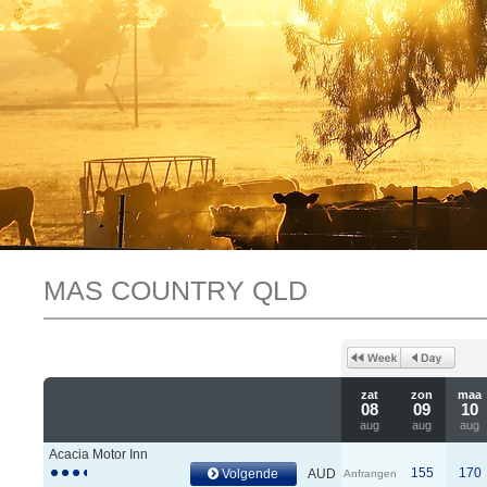
MAS COUNTRY QLD
zat
zon
maa
08
09
10
aug
aug
aug
Acacia Motor Inn
155
170
Volgende
AUD
Anfrangen