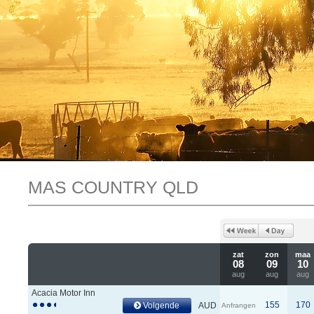
MAS COUNTRY QLD
zat
zon
maa
08
09
10
aug
aug
aug
Acacia Motor Inn
155
170
Volgende
AUD
Anfrangen