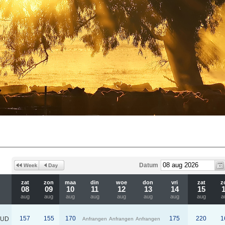
Datum
zat
zon
maa
din
woe
don
vri
zat
z
08
09
10
11
12
13
14
15
aug
aug
aug
aug
aug
aug
aug
aug
a
157
155
170
175
220
1
AUD
Anfrangen
Anfrangen
Anfrangen