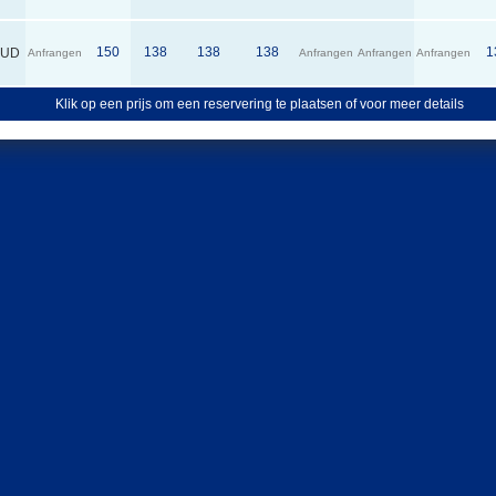
150
138
138
138
1
AUD
Anfrangen
Anfrangen
Anfrangen
Anfrangen
Klik op een prijs om een reservering te plaatsen of voor meer details