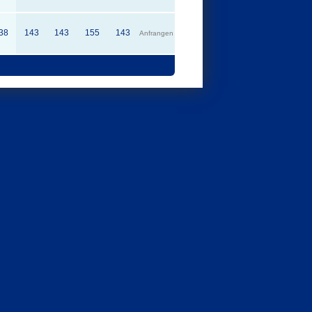
38
143
143
155
143
Anfrangen