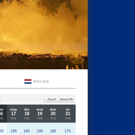
Kies taal
on
maa
din
woe
don
vri
16
17
18
19
20
21
ug
aug
aug
aug
aug
aug
65
185
185
195
185
175