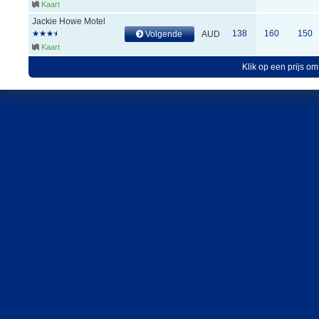
Kaart
Jackie Howe Motel
138
160
150
Volgende
AUD
Kaart
Klik op een prijs om