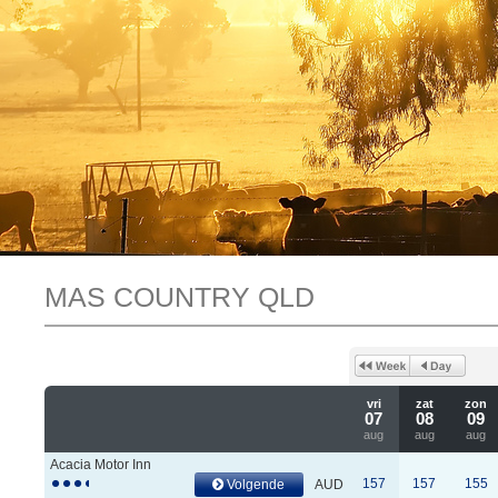
MAS COUNTRY QLD
vri
zat
zon
07
08
09
aug
aug
aug
Acacia Motor Inn
157
157
155
Volgende
AUD