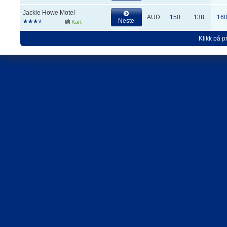
Jackie Howe Motel
AUD
150
138
16
Neste
Kart
Klikk på pr