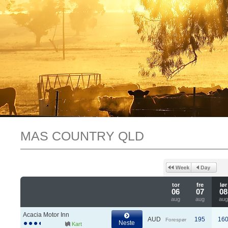
MAS COUNTRY QLD
tor
fre
lør
06
07
08
aug
aug
aug
Acacia Motor Inn
AUD
195
16
Forespør
Neste
Kart